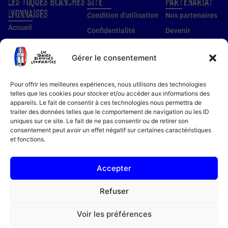
Les Toques Blanches
Site
Partenariat
Lyonnaises
Condition d'utilisation
Nos partenaires
Accueil
Confidentialité
Devenir
partenaire
Nos établissements
Utilisation des cookies
Devenir membre
Gérer le consentement
Guide établissements
Mentions légales
Guide membre
Pour offrir les meilleures expériences, nous utilisons des technologies
Notre histoire
telles que les cookies pour stocker et/ou accéder aux informations des
appareils. Le fait de consentir à ces technologies nous permettra de
Bon cadeau
traiter des données telles que le comportement de navigation ou les ID
Recettes
uniques sur ce site. Le fait de ne pas consentir ou de retirer son
consentement peut avoir un effet négatif sur certaines caractéristiques
Actualités
et fonctions.
Contact
FAQ
Accepter
Refuser
04 78 94 51 18
Voir les préférences
11 av. de Grande Bretagne, 69006 Lyon