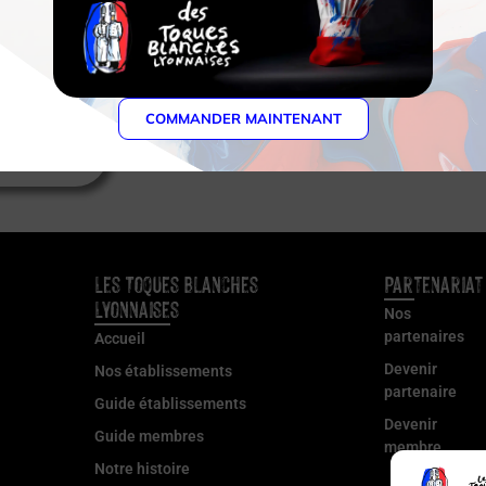
COMMANDER MAINTENANT
Les Toques Blanches
Partenariat
Lyonnaises
Nos
partenaires
Accueil
Devenir
Nos établissements
partenaire
Guide établissements
Devenir
Guide membres
membre
Notre histoire