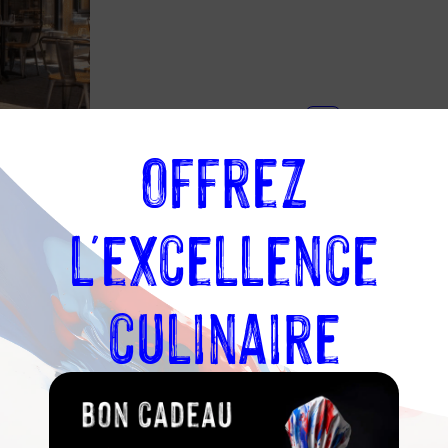
04
74
Offrez
Carte de
28
l’établissement
02
20
l'excellence
culinaire