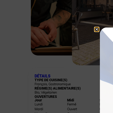
DÉTAILS
TYPE DE CUISINE(S)
Français
,
Gastronomique
RÉGIME(S) ALIMENTAIRE(S)
Bio
,
Végetarien
OUVERTURES
Jour
Midi
Soir
Lundi
Fermé
Fermé
Mardi
Ouvert
Ouvert