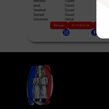
Mercredi
Ouvert
Ouvert
Jeudi
Ouvert
Ouvert
Vendredi
Ouvert
Ouvert
Samedi
Ouvert
Ouvert
Dimanche
Fermé
Fermé
Réserver
04 74 28 02 20
Site web