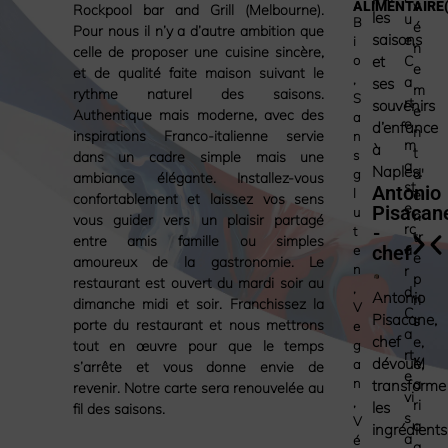
v
ALIMENTAIRE(
Rockpool bar and Grill (Melbourne).
les
u
B
é
Pour nous il n’y a d’autre ambition que
saisons
e
,
i
n
celle de proposer une cuisine sincère,
o
C
et
e
et de qualité faite maison suivant le
,
a
ses
m
rythme naturel des saisons.
S
rt
souvenirs
e
Authentique mais moderne, avec des
a
e
d’enfance
n
inspirations Franco-italienne servie
n
m
à
t
s
dans un cadre simple mais une
a
Naples.
d'
g
ambiance élégante. Installez-vous
st
Antonio
l
e
confortablement et laissez vos sens
e
Pisacan
u
n
vous guider vers un plaisir partagé
rc
-
t
tr
entre amis famille ou simples
a
chef
e
e
amoureux de la gastronomie. Le
n
r
p
restaurant est ouvert du mardi soir au
,
d
,
Antonio
ri
dimanche midi et soir. Franchissez la
V
C
Pisacane,
s
porte du restaurant et nous mettrons
e
a
chef
e
,
tout en œuvre pour que le temps
g
rt
M
dévoué,
a
s’arrête et vous donne envie de
e
n
a
transforme
revenir. Notre carte sera renouvelée au
vi
,
ri
les
fil des saisons.
s
V
a
ingrédients
a
é
g