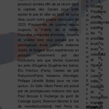
a
s
,
r
plusieurs années afin de se réunir dans
G
Viviana
n
e
,
la capitale des Gaules pour enfin
a
E
Pisacane,
C
sauter le pas et aller au bout de notre
st
x
cheffe
o
rêve, ouvrir notre propre restaurant en
ro
p
passionnée
s
2023 !Passionnée de cuisine depuis
n
r
sublime
y
,
o
toujours, la Fratrie de la famille
e
les
m
E
Pisacane composée d’Antonio, Arianna
s
produits
iq
n
et Viviana sont tous passés par la
s
,
u
bruts
fa
prestigieuse école culinaire Italienne
A
e
,
avec
m
ALMA. Ils forgent leurs expériences en
It
p
ill
créativité
passant notamment par des
al
pl
e
,
et
institutions tels que Michel Guerrard
ie
e
E
rigueur.
les près d’Eugénie (Eugénie-les bains),
n
,
p
n
Sa
Éric Fréchon (Paris), l’atelier de Joël
V
a
tr
é
Robuchon(Paris) Maaemo (Norvège),
cuisine
y
,
e
g
Philippe Léveillé (Italie) pour ne citer
mêle
C
et
a
qu’eux . En Salle Alban Perez est passé
tradition
a
a
m
par de prestigieuses maisons tels que
et
rt
ri
is
Paul Bocuse à l’Auberge du pont de
innovation,
e
e
,
Colonge (Lyon), Shannon Bennet à Vue
inspirée
n
bl
E
de monde(Auckland), Neil Perry au
RÉGIME(S)
par
e