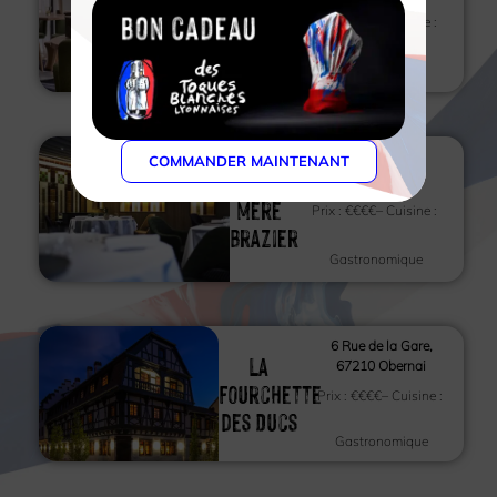
Neuvième
Prix :
€€€€
– Cuisine :
Art
Gastronomique
12 Rue Royale,
COMMANDER MAINTENANT
La
69001 Lyon
Mère
Prix :
€€€€
– Cuisine :
Brazier
Gastronomique
6 Rue de la Gare,
La
67210 Obernai
Fourchette
Prix :
€€€€
– Cuisine :
des Ducs
Gastronomique