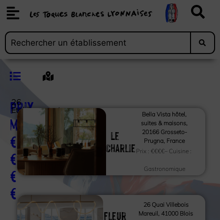
Prix
26
Etablissements
Bella Vista hôtel,
moyen :
suites & maisons,
Le
20166 Grosseto-
€
Prugna, France
Charlie
Prix :
€€€€
– Cuisine :
€
€
Gastronomique
€
26 Quai Villebois
Fleur
Mareuil, 41000 Blois