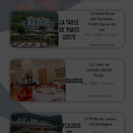
13 Vieille Route
des Pensières,
La Table
74290 Veyrier-du-
de Yoann
Lac
Conte
Prix :
€€€€
– Cuisine :
Gastronomique
1A Chem. de
Calabert, 69130
Écully
Saisons
Prix :
€€€€
– Cuisine :
Gastronomique
1775 Rte du Leutaz,
Flocons
74120 Megève
de