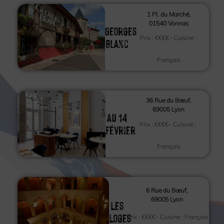
1 Pl. du Marché,
01540 Vonnas
Georges
Prix :
€€€€
– Cuisine :
Blanc
Français
36 Rue du Bœuf,
69005 Lyon
Au 14
Prix :
€€€€
– Cuisine :
février
Français
6 Rue du Bœuf,
69005 Lyon
Les
Loges
Prix :
€€€€
– Cuisine :
Français