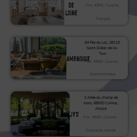
de
Prix :
€€€€
– Cuisine :
Loire
Français
64 Rte du Lac, 38110
Saint-Didier-de-la-
Tour
Ambroisie
Prix :
€€€€
– Cuisine :
Gastronomique
3 Allée du champ de
mars, 68000 Colmar,
Alsace
JY'S
Prix :
€€€€
– Cuisine :
Cuisine du monde