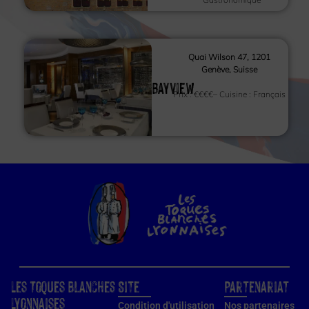
Quai Wilson 47, 1201
Genève, Suisse
Bayview
Prix :
€€€€
– Cuisine :
Français
Les Toques Blanches
Site
Partenariat
Lyonnaises
Condition d'utilisation
Nos partenaires