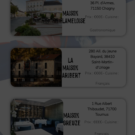
36 Pl. d’Armes,
71150 Chagny
Maison
Prix :
€€€€
– Cuisine :
Lameloise
Gastronomique
280 All. du Jeune
Bayard, 38410
La
Saint-Martin-
Maison
d’Uriage
Aribert
Prix :
€€€€
– Cuisine :
Français
1 Rue Albert
Thibaudet, 71700
Maison
Tournus
Greuze
Prix :
€€€€
– Cuisine :
Français