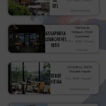
Prix :
€€€€
– Cuisine :
Sel
Gastronomique
734 Rue de
Annapurna
l’Altiport, 73120
Courchevel
Courchevel
Prix :
€€€€
– Cuisine :
1850
Français
Le Couffour, 15110
Chaudes-Aigues
Serge
Prix :
€€€€
– Cuisine :
Vieira
Gastronomique