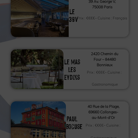
39 Av. George V,
75008 Paris
Le
39V
Prix :
€€€€
– Cuisine :
Français
2420 Chemin du
Le Mas
Four – 84480
Bonnieux
les
Prix :
€€€€
– Cuisine :
Eydins
Gastronomique
40 Rue de la Plage,
69660 Collonges-
Paul
au-Mont-d’Or
Bocuse
Prix :
€€€€
– Cuisine :
Gastronomique