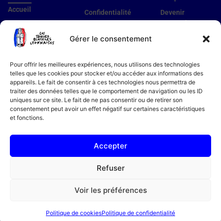
Accueil
Confidentialité
Devenir
partenaire
Nos établissements
Utilisation des cookies
Devenir membre
Gérer le consentement
Guide établissements
Mentions légales
Guide membre
Pour offrir les meilleures expériences, nous utilisons des technologies
Notre histoire
telles que les cookies pour stocker et/ou accéder aux informations des
appareils. Le fait de consentir à ces technologies nous permettra de
Bon cadeau
traiter des données telles que le comportement de navigation ou les ID
Recettes
uniques sur ce site. Le fait de ne pas consentir ou de retirer son
consentement peut avoir un effet négatif sur certaines caractéristiques
Actualités
et fonctions.
Contact
FAQ
Accepter
Refuser
04 78 94 51 18
Voir les préférences
11 av. de Grande Bretagne, 69006 Lyon
Politique de cookies
Politique de confidentialité
Copyright 2026 © Tous droits réservés. Créé par
Agence AE