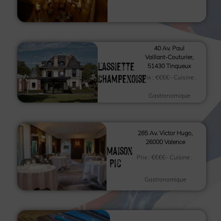
40 Av. Paul
Vaillant-Couturier,
L'Assiette
51430 Tinqueux
Champenoise
Prix :
€€€€
– Cuisine :
Gastronomique
285 Av. Victor Hugo,
26000 Valence
Maison
Prix :
€€€€
– Cuisine :
Pic
Gastronomique