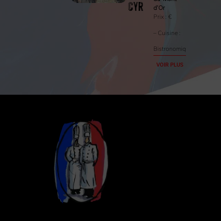
Cyr
d’Or
Prix :
€
– Cuisine :
Bistronomique
VOIR PLUS