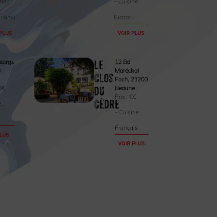
ine :
– Cuisine :
onomique
Bistrot
 PLUS
VOIR PLUS
Le
eorge
12 Bd
8
Maréchal
Clos
Foch, 21200
du
€€
Beaune
Prix :
€€
Cèdre
e :
– Cuisine :
Français
PLUS
VOIR PLUS