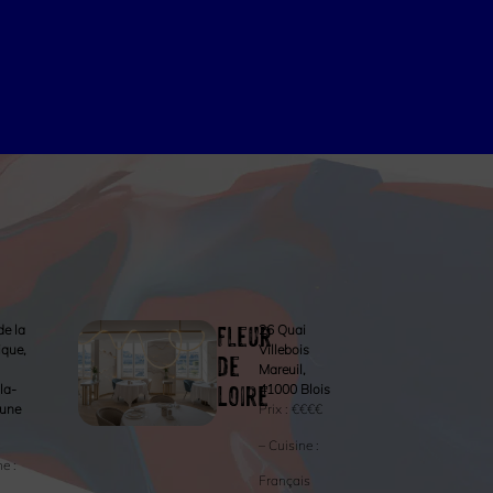
Fleur
de la
26 Quai
ique,
Villebois
de
Mareuil,
Loire
la-
41000 Blois
une
Prix :
€€€€
– Cuisine :
ne :
Français