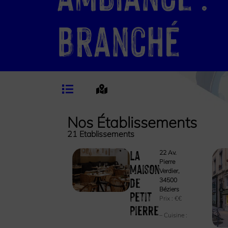
Branché
Nos Établissements
21
Etablissements
La
22 Av.
Pierre
Maison
Verdier,
de
34500
Béziers
Petit
Prix :
€€
Pierre
– Cuisine :