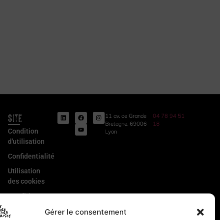
Site
11 av. de Grande
04 78 94 51
Bretagne, 69006
18
Condition
Lyon
d'utilisation
Confidentialité
Utilisation
des cookies
Conditions
Générales
Gérer le consentement
de Vente