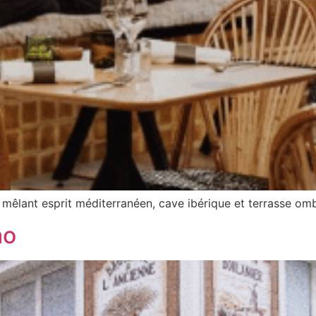
êlant esprit méditerranéen, cave ibérique et terrasse omb
ao