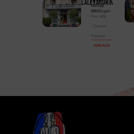
L'Alexandrin
83 Rue
Moncey,
69003 Lyon
Prix :
€€€
– Cuisine :
Français
VOIR PLUS