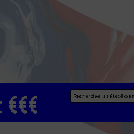
: €€€