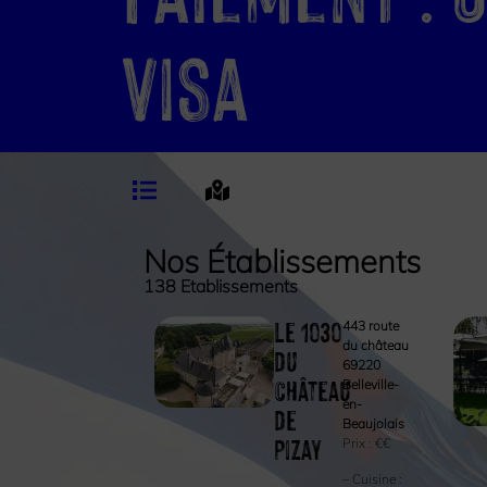
visa
Nos Établissements
138
Etablissements
Le 1030
443 route
du château
du
69220
Château
Belleville-
en-
de
Beaujolais
Pizay
Prix :
€€
– Cuisine :