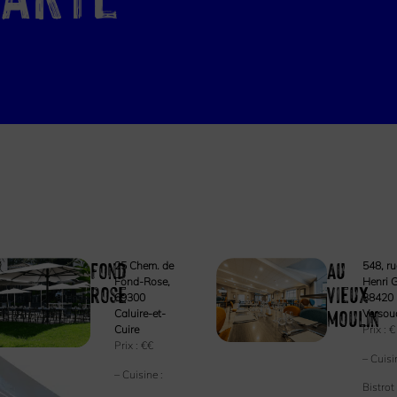
Fond
Au
25 Chem. de
548, ru
Fond-Rose,
Henri 
rose
vieux
69300
38420 
moulin
Caluire-et-
Versou
Cuire
Prix :
€
Prix :
€€
– Cuisi
– Cuisine :
Bistrot