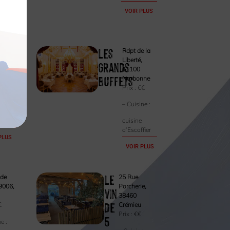
VOIR PLUS
Les
i
Rdpt de la
is
Liberté,
Grands
,
11100
Buffets
Blois
Narbonne
€€€
Prix :
€€
ne :
– Cuisine :
is
cuisine
d’Escoffier
PLUS
VOIR PLUS
Le
 de
25 Rue
9006,
Porcherie,
Vin
38460
de
€
Crémieu
Prix :
€€
5
ne :