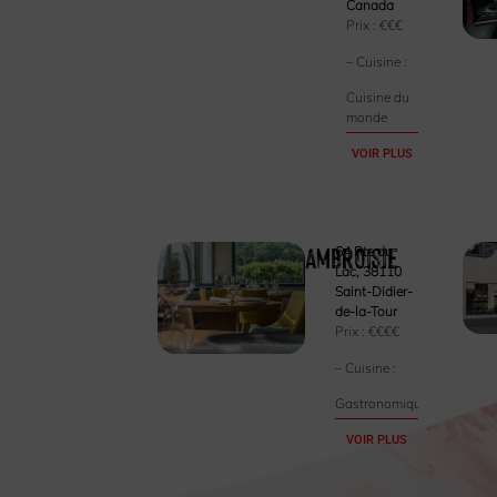
Canada
Prix :
€€€
– Cuisine :
Cuisine du
monde
VOIR PLUS
Ambroisie
64 Rte du
Lac, 38110
Saint-Didier-
de-la-Tour
Prix :
€€€€
– Cuisine :
Gastronomique
VOIR PLUS