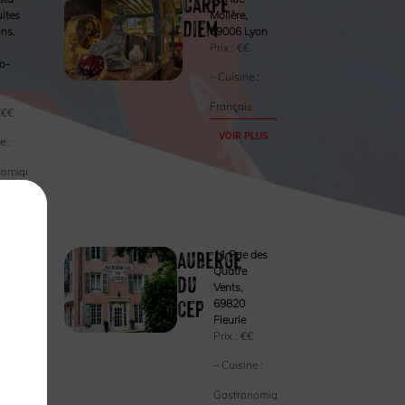
Carpe
uites
Molière,
Diem
ns,
69006 Lyon
Prix :
€€
o-
– Cuisine :
Français
€€€
VOIR PLUS
e :
nomique
PLUS
Auberge
e
11 Rue des
,
Quatre
du
Paris
Vents,
cep
€
69820
Fleurie
ne :
Prix :
€€
nomique
– Cuisine :
PLUS
Gastronomique