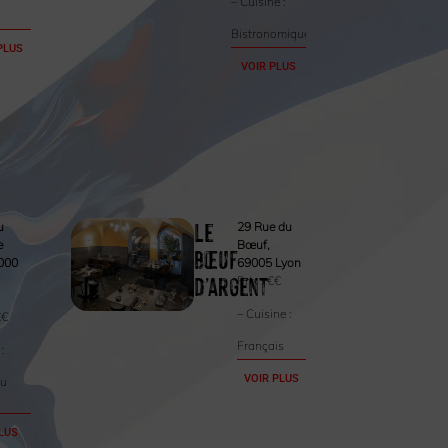
– Cuisine :
Bistronomique
PLUS
VOIR PLUS
Le
u
29 Rue du
e
Bœuf,
bœuf
000
69005 Lyon
d’argent
Prix :
€€
– Cuisine :
€€
Français
 :
VOIR PLUS
du
LUS