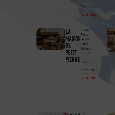
Gastronomique
VOIR PLUS
La
22 Av.
Pierre
Maison
Verdier,
de
34500
Béziers
Petit
Prix :
€€
Pierre
– Cuisine :
Bistronomique
VOIR PLUS
31 Cr