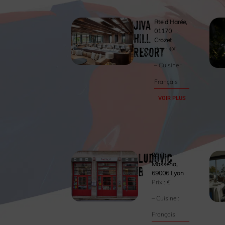
Jiva
Rte d’Harée,
01170
Hill
Crozet
Resort
Prix :
€€
– Cuisine :
Français
VOIR PLUS
LUDOVIC
90 Rue
Masséna,
B
69006 Lyon
Prix :
€
– Cuisine :
Français