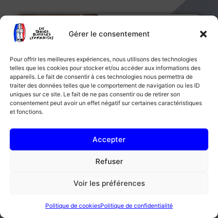
11 Av. de Grande
Bretagne, 69006
Gérer le consentement
Le
Lyon
Président
Prix :
€€
– Cuisine :
Pour offrir les meilleures expériences, nous utilisons des technologies
telles que les cookies pour stocker et/ou accéder aux informations des
Bistronomique
appareils. Le fait de consentir à ces technologies nous permettra de
traiter des données telles que le comportement de navigation ou les ID
uniques sur ce site. Le fait de ne pas consentir ou de retirer son
consentement peut avoir un effet négatif sur certaines caractéristiques
173 Rue Cuvier,
et fonctions.
Le
69006 Lyon
Neuvième
Prix :
€€€€
– Cuisine :
Accepter
Art
Gastronomique
Refuser
Voir les préférences
Le
29 Pl. Monge, 73000
Chambéry
Café
Politique de cookies
Politique de confidentialité