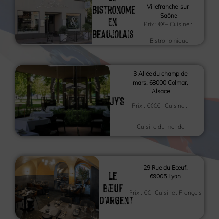
Bistronome
Villefranche-sur-
Saône
en
Prix :
€€
– Cuisine :
Beaujolais
Bistronomique
3 Allée du champ de
mars, 68000 Colmar,
Alsace
JY'S
Prix :
€€€€
– Cuisine :
Cuisine du monde
29 Rue du Bœuf,
Le
69005 Lyon
bœuf
Prix :
€€
– Cuisine :
Français
d’argent