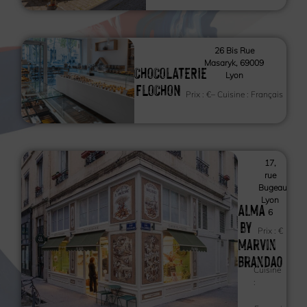
26 Bis Rue
Masaryk, 69009
CHOCOLATERIE
Lyon
FLOCHON
Prix :
€
– Cuisine :
Français
17,
rue
Bugeaud
Lyon
Alma
6
by
Prix :
€
Marvin
Brandao
–
Cuisine
: