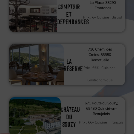
La Place, 38290
COMPTOIR
Frontonas
ET
Prix :
€
– Cuisine :
Bistrot
DÉPENDANCES
736 Chem. des
Cretes, 83350
La
Ramatuelle
Réserve
Prix :
€€€
– Cuisine :
Gastronomique
671 Route du Souzy,
Château
69430 Quincié-en-
Beaujolais
du
Souzy
Prix :
€€
– Cuisine :
Français