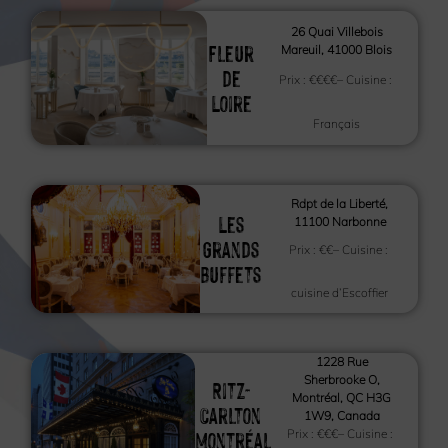
26 Quai Villebois
Fleur
Mareuil, 41000 Blois
de
Prix :
€€€€
– Cuisine :
Loire
Français
Rdpt de la Liberté,
Les
11100 Narbonne
Grands
Prix :
€€
– Cuisine :
Buffets
cuisine d’Escoffier
1228 Rue
Sherbrooke O,
Ritz-
Montréal, QC H3G
Carlton
1W9, Canada
Montréal
Prix :
€€€
– Cuisine :