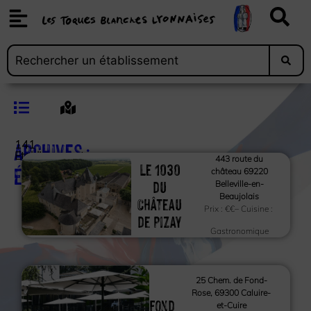
Archives :
141
Etablissements
443 route du
Le 1030
Établissements
château 69220
du
Belleville-en-
Beaujolais
Château
Prix :
€€
– Cuisine :
de Pizay
Gastronomique
25 Chem. de Fond-
Rose, 69300 Caluire-
Fond
et-Cuire