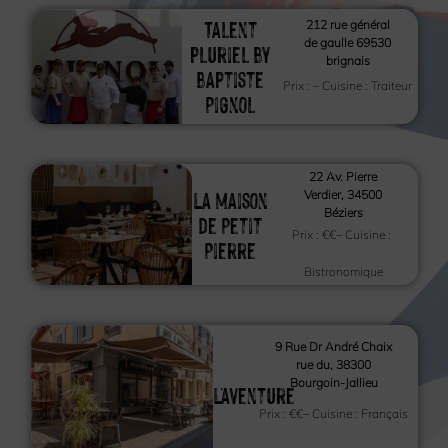
Talent
212 rue général
de gaulle 69530
pluriel by
brignais
baptiste
Prix :
– Cuisine :
Traiteur
Pignol
22 Av. Pierre
La Maison
Verdier, 34500
Béziers
de Petit
Prix :
€€
– Cuisine :
Pierre
Bistronomique
9 Rue Dr André Chaix
rue du, 38300
Bourgoin-Jallieu
L'aventure
Prix :
€€
– Cuisine :
Français