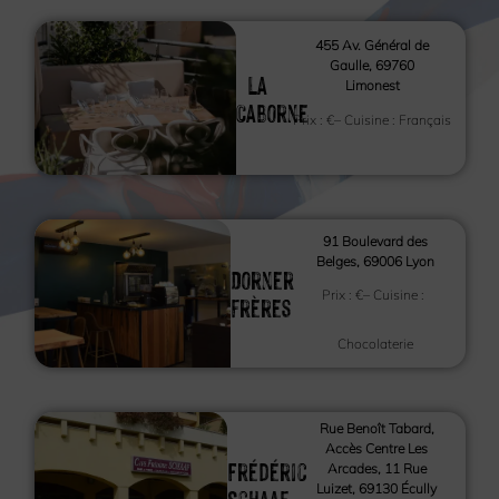
455 Av. Général de
Gaulle, 69760
La
Limonest
Caborne
Prix :
€
– Cuisine :
Français
91 Boulevard des
Belges, 69006 Lyon
Dorner
Prix :
€
– Cuisine :
frères
Chocolaterie
Rue Benoît Tabard,
Accès Centre Les
Frédéric
Arcades, 11 Rue
Luizet, 69130 Écully
Schaaf