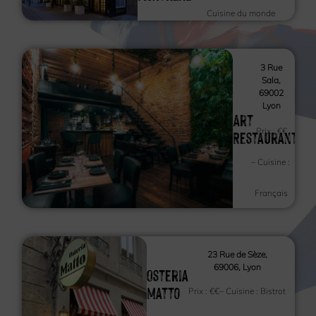
Cuisine du monde
3 Rue
Sala,
69002
Lyon
Art
Prix :
€€
Restaurant
– Cuisine :
Français
23 Rue de Sèze,
69006, Lyon
Osteria
Matto
Prix :
€€
– Cuisine :
Bistrot