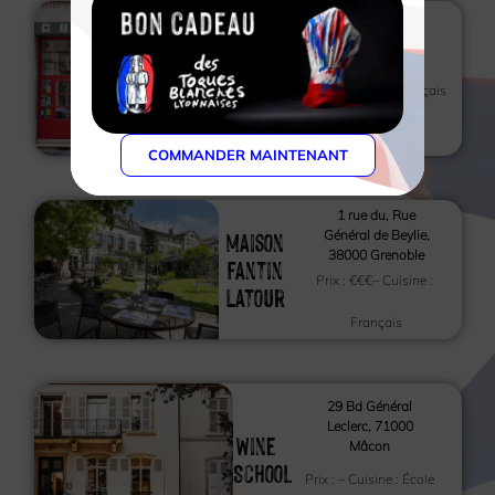
90 Rue Masséna,
69006 Lyon
LUDOVIC
B
Prix :
€
– Cuisine :
Français
COMMANDER MAINTENANT
1 rue du, Rue
Maison
Général de Beylie,
38000 Grenoble
Fantin
Prix :
€€€
– Cuisine :
Latour
Français
29 Bd Général
Leclerc, 71000
Wine
Mâcon
School
Prix :
– Cuisine :
École