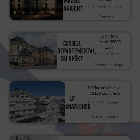
Aribert
Prix :
€€€€
– Cuisine :
Français
29 Cr de la
Conseil
Liberté, 69003
Lyon
Départemental
Prix :
– Cuisine :
du Rhône
Fonction publique
90 Rue des Chenus,
73120 Courchevel
Le
Prix :
€€€
– Cuisine :
Chabichou
Gastronomique