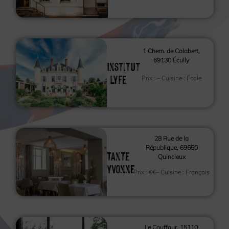
1 Chem. de Calabert,
69130 Écully
Institut
Lyfe
Prix :
– Cuisine :
École
28 Rue de la
République, 69650
Tante
Quincieux
Yvonne
Prix :
€€
– Cuisine :
Français
Le Couffour, 15110