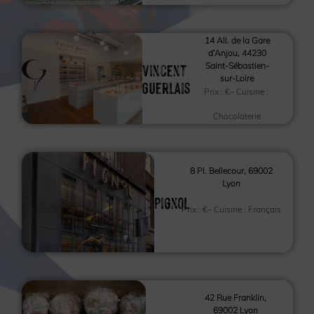
14 All. de la Gare
d’Anjou, 44230
Vincent
Saint-Sébastien-
sur-Loire
Guerlais
Prix :
€
– Cuisine :
Chocolaterie
8 Pl. Bellecour, 69002
Lyon
Pignol
Prix :
€
– Cuisine :
Français
42 Rue Franklin,
69002 Lyon