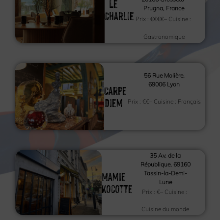
Le
Prugna, France
Charlie
Prix :
€€€€
– Cuisine :
Gastronomique
56 Rue Molière,
69006 Lyon
Carpe
Diem
Prix :
€€
– Cuisine :
Français
35 Av. de la
République, 69160
Mamie
Tassin-la-Demi-
Lune
Kocotte
Prix :
€
– Cuisine :
Cuisine du monde