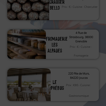
Crauser
Bello
Prix :
€
– Cuisine :
Charcutier
4 Rue de
Fromagerie
Strasbourg, 38000
Grenoble
les
Prix :
€
– Cuisine :
Alpages
Fromagerie
220 Rte de Murs,
84220 Joucas
Le
Prix :
€€€
– Cuisine :
phébus
Gastronomique