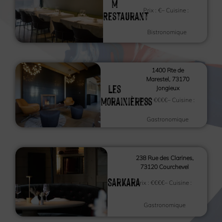
M
Prix :
€
– Cuisine :
Restaurant
Bistronomique
1400 Rte de
Marestel, 73170
Les
Jongieux
Morainièress
Prix :
€€€€
– Cuisine :
Gastronomique
238 Rue des Clarines,
73120 Courchevel
Sarkara
Prix :
€€€€
– Cuisine :
Gastronomique