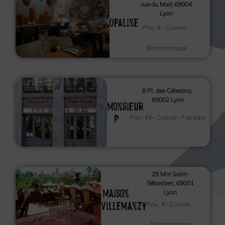
rue du Mail) 69004
Lyon
Opaline
Prix :
€
– Cuisine :
Bistronomique
8 Pl. des Célestins,
69002 Lyon
Monsieur
P
Prix :
€€
– Cuisine :
Français
25 Mnt Saint-
Sébastien, 69001
Maison
Lyon
Villemanzy
Prix :
€
– Cuisine :
Bistronomique