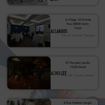
le village, 16 Grande
Rue, 69800 Saint-
Priest
Allardon
Prix :
€
– Cuisine :
Français
87 Rue Jean Jaurès,
73350 Bozel
Achillée
Prix :
€€
– Cuisine :
Bistrot
8 Rue Pailleron (angle