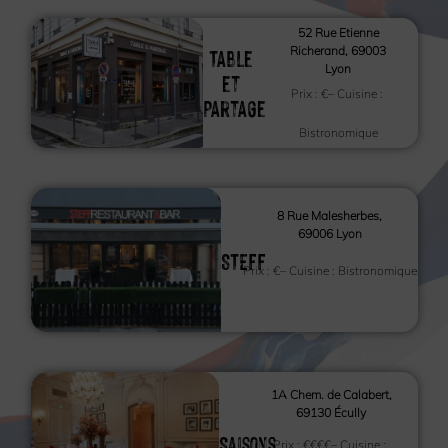
52 Rue Etienne
Table
Richerand, 69003
Lyon
et
Prix :
€
– Cuisine :
Partage
Bistronomique
8 Rue Malesherbes,
69006 Lyon
STEFF
Prix :
€
– Cuisine :
Bistronomique
1A Chem. de Calabert,
69130 Écully
Saisons
Prix :
€€€€
– Cuisine :