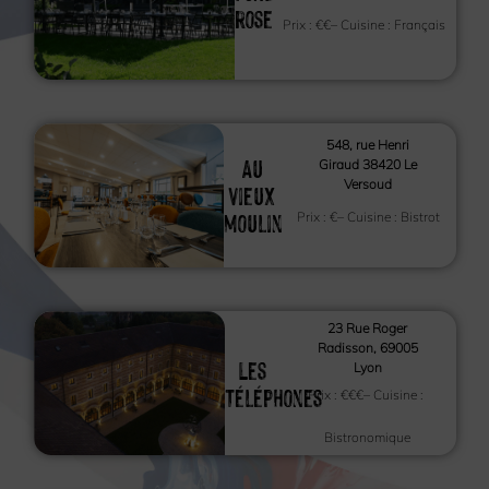
rose
Prix :
€€
– Cuisine :
Français
548, rue Henri
Au
Giraud 38420 Le
Versoud
vieux
moulin
Prix :
€
– Cuisine :
Bistrot
23 Rue Roger
Radisson, 69005
Les
Lyon
Téléphones
Prix :
€€€
– Cuisine :
Bistronomique