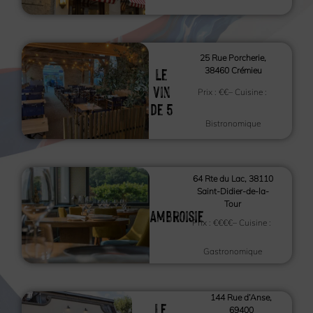
25 Rue Porcherie,
Le
38460 Crémieu
Vin
Prix :
€€
– Cuisine :
de 5
Bistronomique
64 Rte du Lac, 38110
Saint-Didier-de-la-
Tour
Ambroisie
Prix :
€€€€
– Cuisine :
Gastronomique
144 Rue d’Anse,
Le
69400