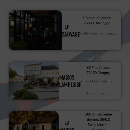
6 Rue du Chapitre,
25000 Besançon
Le
Sauvage
Prix :
€€
– Cuisine :
Français
36 Pl. d’Armes,
71150 Chagny
Maison
Prix :
€€€€
– Cuisine :
Lameloise
Gastronomique
280 All. du Jeune
Bayard, 38410
La
Saint-Martin-
Maison
d’Uriage