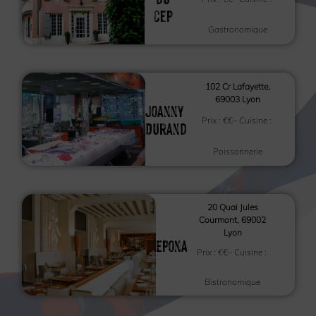
cep
Gastronomique
102 Cr Lafayette,
69003 Lyon
Joanny
Prix :
€€
– Cuisine :
Durand
Poissonnerie
20 Quai Jules
Courmont, 69002
Lyon
Epona
Prix :
€€
– Cuisine :
Bistronomique