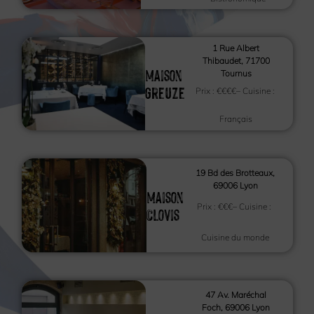
1 Rue Albert
Thibaudet, 71700
Maison
Tournus
Greuze
Prix :
€€€€
– Cuisine :
Français
19 Bd des Brotteaux,
69006 Lyon
Maison
Prix :
€€€
– Cuisine :
Clovis
Cuisine du monde
47 Av. Maréchal
Foch, 69006 Lyon