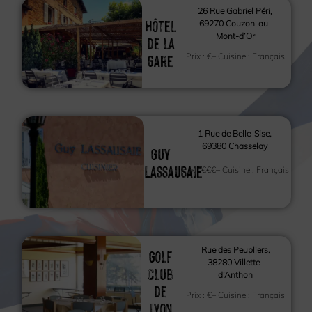
26 Rue Gabriel Péri,
Hôtel
69270 Couzon-au-
Mont-d’Or
de la
Gare
Prix :
€
– Cuisine :
Français
1 Rue de Belle-Sise,
69380 Chasselay
Guy
Lassausaie
Prix :
€€€
– Cuisine :
Français
Rue des Peupliers,
Golf
38280 Villette-
Club
d’Anthon
de
Prix :
€
– Cuisine :
Français
Lyon