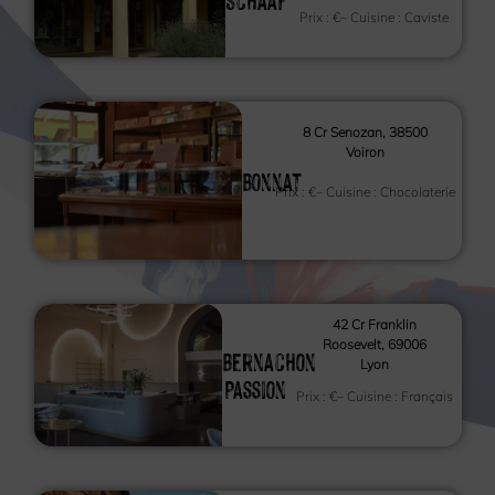
Prix :
€
– Cuisine :
Caviste
8 Cr Senozan, 38500
Voiron
Bonnat
Prix :
€
– Cuisine :
Chocolaterie
42 Cr Franklin
Roosevelt, 69006
Bernachon
Lyon
Passion
Prix :
€
– Cuisine :
Français