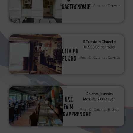
Gastronomie
Prix :
€
– Cuisine :
Traiteur
6 Rue de la Citadelle,
83990 Saint-Tropez
Olivier
Fuchs
Prix :
€
– Cuisine :
Caviste
24 Ave. Joannès
Une
Masset, 69009 Lyon
faim
Prix :
€
– Cuisine :
Bistrot
d'apprendre