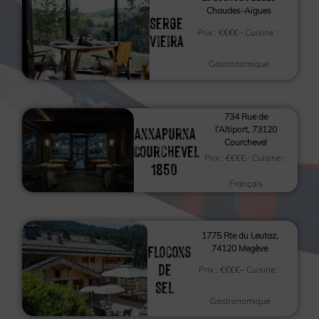
Chaudes-Aigues
Serge
Prix :
€€€€
– Cuisine :
Vieira
Gastronomique
734 Rue de
Annapurna
l’Altiport, 73120
Courchevel
Courchevel
Prix :
€€€€
– Cuisine :
1850
Français
1775 Rte du Leutaz,
Flocons
74120 Megève
de
Prix :
€€€€
– Cuisine :
Sel
Gastronomique