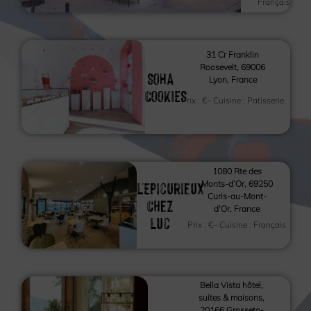
Français
31 Cr Franklin
Roosevelt, 69006
SOHA
Lyon, France
COOKIES
Prix :
€
– Cuisine :
Patisserie
1080 Rte des
L'Epicurieux
Monts-d’Or, 69250
Curis-au-Mont-
Chez
d’Or, France
Luc
Prix :
€
– Cuisine :
Français
Bella Vista hôtel,
suites & maisons,
20166 Grosseto-