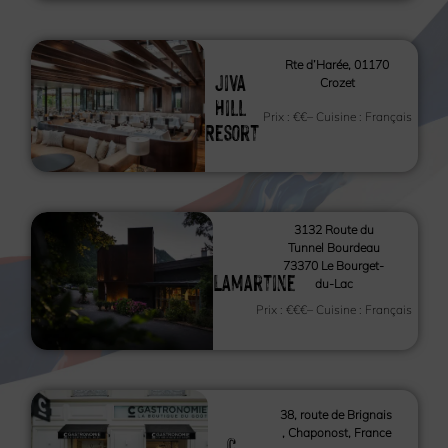
Rte d’Harée, 01170
Jiva
Crozet
Hill
Prix :
€€
– Cuisine :
Français
Resort
3132 Route du
Tunnel Bourdeau
73370 Le Bourget-
Lamartine
du-Lac
Prix :
€€€
– Cuisine :
Français
38, route de Brignais
, Chaponost, France
C