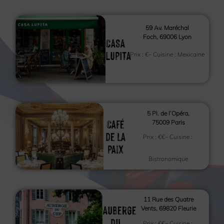
59 Av. Maréchal
Foch, 69006 Lyon
CASA
LUPITA
Prix :
€
– Cuisine :
Mexicaine
5 Pl. de l’Opéra,
Café
75009 Paris
de la
Prix :
€€
– Cuisine :
Paix
Bistronomique
11 Rue des Quatre
Auberge
Vents, 69820 Fleurie
du
Prix :
€€
– Cuisine :